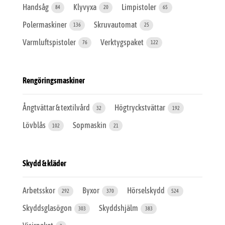
Handsåg
Klyvyxa
Limpistoler
84
20
65
Polermaskiner
Skruvautomat
136
25
Varmluftspistoler
Verktygspaket
76
122
Rengöringsmaskiner
Ångtvättar & textilvård
Högtryckstvättar
32
192
Lövblås
Sopmaskin
102
21
Skydd & kläder
Arbetsskor
Byxor
Hörselskydd
292
370
524
Skyddsglasögon
Skyddshjälm
303
383