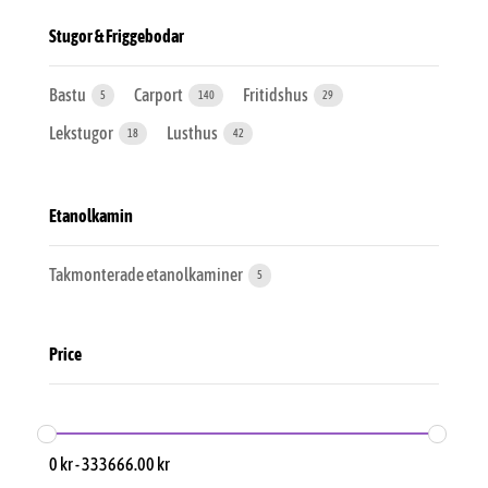
Stugor & Friggebodar
Bastu
Carport
Fritidshus
5
140
29
Lekstugor
Lusthus
18
42
Etanolkamin
Takmonterade etanolkaminer
5
Price
0
kr
-
333666.00
kr