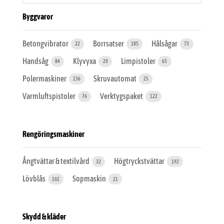
Byggvaror
Betongvibrator
Borrsatser
Hålsågar
22
185
73
Handsåg
Klyvyxa
Limpistoler
84
20
65
Polermaskiner
Skruvautomat
136
25
Varmluftspistoler
Verktygspaket
76
122
Rengöringsmaskiner
Ångtvättar & textilvård
Högtryckstvättar
32
192
Lövblås
Sopmaskin
102
21
Skydd & kläder