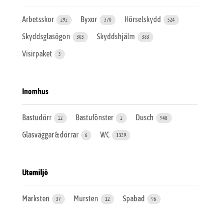
Arbetsskor
Byxor
Hörselskydd
292
370
524
Skyddsglasögon
Skyddshjälm
303
383
Visirpaket
3
Inomhus
Bastudörr
Bastufönster
Dusch
12
2
948
Glasväggar & dörrar
WC
6
1339
Utemiljö
Marksten
Mursten
Spabad
37
12
96