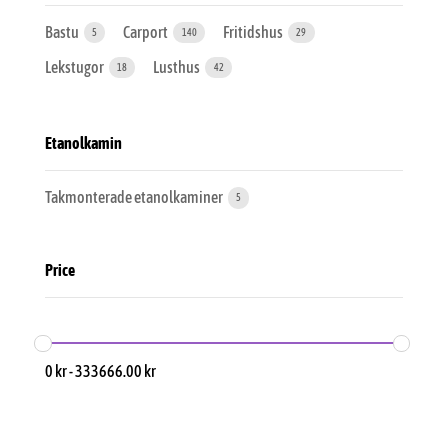
Bastu
Carport
Fritidshus
5
140
29
Lekstugor
Lusthus
18
42
Etanolkamin
Takmonterade etanolkaminer
5
Price
0
kr
-
333666.00
kr