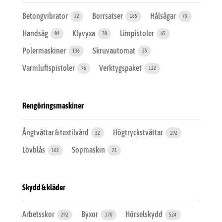
Betongvibrator
Borrsatser
Hålsågar
22
185
73
Handsåg
Klyvyxa
Limpistoler
84
20
65
Polermaskiner
Skruvautomat
136
25
Varmluftspistoler
Verktygspaket
76
122
Rengöringsmaskiner
Ångtvättar & textilvård
Högtryckstvättar
32
192
Lövblås
Sopmaskin
102
21
Skydd & kläder
Arbetsskor
Byxor
Hörselskydd
292
370
524