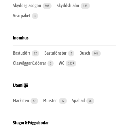
Skyddsglasögon
Skyddshjälm
303
383
Visirpaket
3
Inomhus
Bastudörr
Bastufönster
Dusch
12
2
948
Glasväggar & dörrar
WC
6
1339
Utemiljö
Marksten
Mursten
Spabad
37
12
96
Stugor & Friggebodar