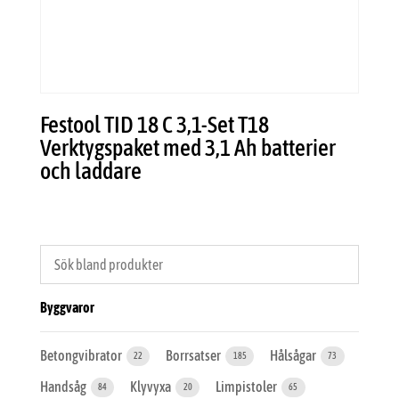
Festool TID 18 C 3,1-Set T18
Verktygspaket med 3,1 Ah batterier
och laddare
Byggvaror
Betongvibrator
Borrsatser
Hålsågar
22
185
73
Handsåg
Klyvyxa
Limpistoler
84
20
65