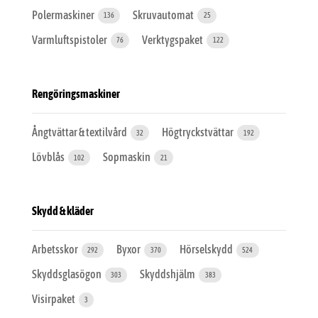
Polermaskiner
Skruvautomat
136
25
Varmluftspistoler
Verktygspaket
76
122
Rengöringsmaskiner
Ångtvättar & textilvård
Högtryckstvättar
32
192
Lövblås
Sopmaskin
102
21
Skydd & kläder
Arbetsskor
Byxor
Hörselskydd
292
370
524
Skyddsglasögon
Skyddshjälm
303
383
Visirpaket
3