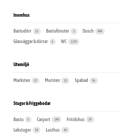
Inomhus
Bastudörr
Bastufönster
Dusch
12
2
948
Glasväggar & dörrar
WC
6
1339
Utemiljö
Marksten
Mursten
Spabad
37
12
96
Stugor & Friggebodar
Bastu
Carport
Fritidshus
5
140
29
Lekstugor
Lusthus
18
42