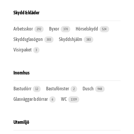
Skydd & kläder
Arbetsskor
Byxor
Hörselskydd
292
370
524
Skyddsglasögon
Skyddshjälm
303
383
Visirpaket
3
Inomhus
Bastudörr
Bastufönster
Dusch
12
2
948
Glasväggar & dörrar
WC
6
1339
Utemiljö