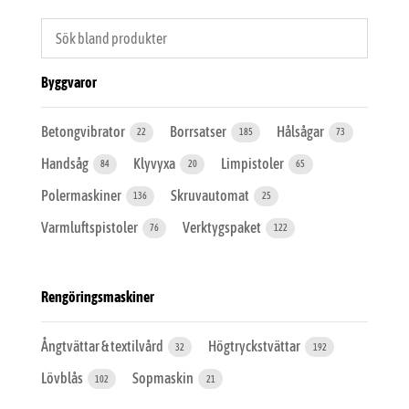
Byggvaror
Betongvibrator
Borrsatser
Hålsågar
22
185
73
Handsåg
Klyvyxa
Limpistoler
84
20
65
Polermaskiner
Skruvautomat
136
25
Varmluftspistoler
Verktygspaket
76
122
Rengöringsmaskiner
Ångtvättar & textilvård
Högtryckstvättar
32
192
Lövblås
Sopmaskin
102
21