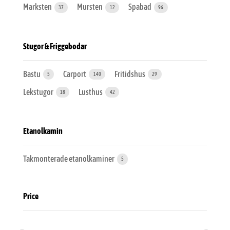
Marksten
Mursten
Spabad
37
12
96
Stugor & Friggebodar
Bastu
Carport
Fritidshus
5
140
29
Lekstugor
Lusthus
18
42
Etanolkamin
Takmonterade etanolkaminer
5
Price