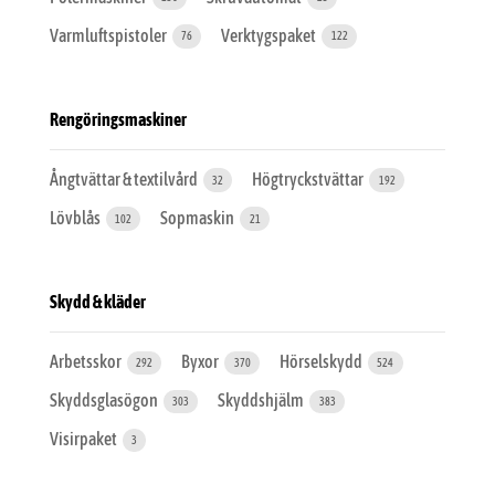
Varmluftspistoler
Verktygspaket
76
122
Rengöringsmaskiner
Ångtvättar & textilvård
Högtryckstvättar
32
192
Lövblås
Sopmaskin
102
21
Skydd & kläder
Arbetsskor
Byxor
Hörselskydd
292
370
524
Skyddsglasögon
Skyddshjälm
303
383
Visirpaket
3