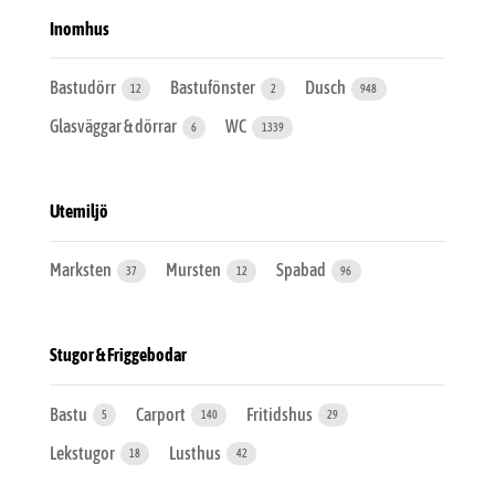
Inomhus
Bastudörr
Bastufönster
Dusch
12
2
948
Glasväggar & dörrar
WC
6
1339
Utemiljö
Marksten
Mursten
Spabad
37
12
96
Stugor & Friggebodar
Bastu
Carport
Fritidshus
5
140
29
Lekstugor
Lusthus
18
42