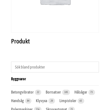
Produkt
Byggvaror
Betongvibrator
Borrsatser
Hålsågar
22
185
73
Handsåg
Klyvyxa
Limpistoler
84
20
65
Polermaskiner
Skruvautomat
136
25