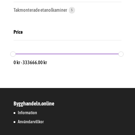
Takmonterade etanolkaminer
5
Price
0
kr
-
333666.00
kr
Bygghandeln.online
Information
Användarvillkor