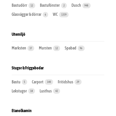
Bastudörr
Bastufönster
Dusch
12
2
948
Glasväggar & dörrar
WC
6
1339
Utemiljö
Marksten
Mursten
Spabad
37
12
96
Stugor & Friggebodar
Bastu
Carport
Fritidshus
5
140
29
Lekstugor
Lusthus
18
42
Etanolkamin