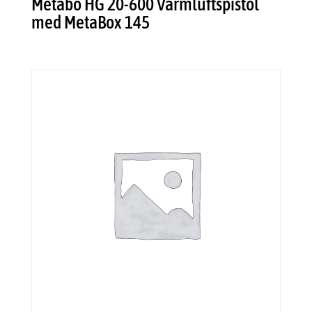
Metabo HG 20-600 Varmluftspistol
med MetaBox 145