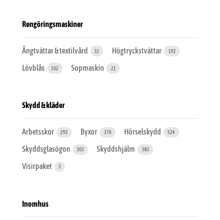
Rengöringsmaskiner
Ångtvättar & textilvård
Högtryckstvättar
32
192
Lövblås
Sopmaskin
102
21
Skydd & kläder
Arbetsskor
Byxor
Hörselskydd
292
370
524
Skyddsglasögon
Skyddshjälm
303
383
Visirpaket
3
Inomhus