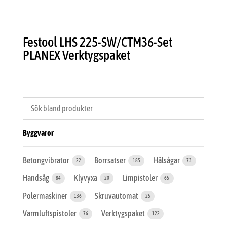
Festool LHS 225-SW/CTM36-Set
PLANEX Verktygspaket
Byggvaror
Betongvibrator
Borrsatser
Hålsågar
22
185
73
Handsåg
Klyvyxa
Limpistoler
84
20
65
Polermaskiner
Skruvautomat
136
25
Varmluftspistoler
Verktygspaket
76
122