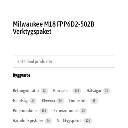
Milwaukee M18 FPP6D2-502B
Verktygspaket
Byggvaror
Betongvibrator
Borrsatser
Hålsågar
22
185
73
Handsåg
Klyvyxa
Limpistoler
84
20
65
Polermaskiner
Skruvautomat
136
25
Varmluftspistoler
Verktygspaket
76
122