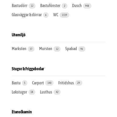
Bastudörr
Bastufönster
Dusch
12
2
948
Glasväggar & dörrar
WC
6
1339
Utemiljö
Marksten
Mursten
Spabad
37
12
96
Stugor & Friggebodar
Bastu
Carport
Fritidshus
5
140
29
Lekstugor
Lusthus
18
42
Etanolkamin