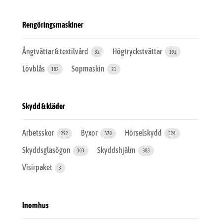
Rengöringsmaskiner
Ångtvättar & textilvård
Högtryckstvättar
32
192
Lövblås
Sopmaskin
102
21
Skydd & kläder
Arbetsskor
Byxor
Hörselskydd
292
370
524
Skyddsglasögon
Skyddshjälm
303
383
Visirpaket
3
Inomhus