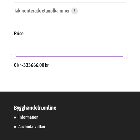
Takmonterade etanolkaminer
5
Price
0
kr
-
333666.00
kr
Bygghandeln.online
Information
Användarvillkor