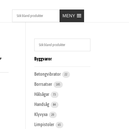
MENY
,
Byggvaror
Betongvibrator
22
Borrsatser
185
Hålsågar
73
Handsåg
84
Klyvyxa
20
Limpistoler
65