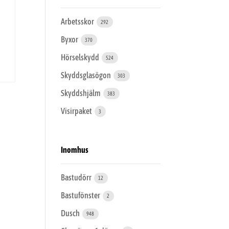
Arbetsskor
292
Byxor
370
Hörselskydd
524
Skyddsglasögon
303
Skyddshjälm
383
Visirpaket
3
Inomhus
Bastudörr
12
Bastufönster
2
Dusch
948