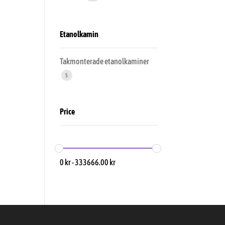
Etanolkamin
Takmonterade etanolkaminer
5
Price
0
kr
-
333666.00
kr