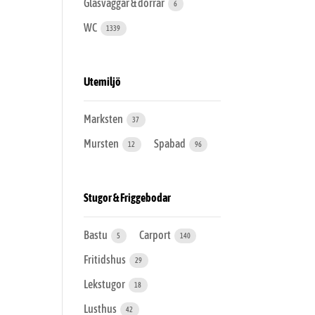
Glasväggar & dörrar
6
WC
1339
Utemiljö
Marksten
37
Mursten
Spabad
12
96
Stugor & Friggebodar
Bastu
Carport
5
140
Fritidshus
29
Lekstugor
18
Lusthus
42