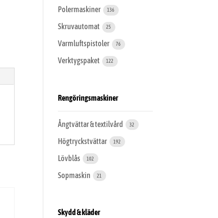
Polermaskiner
136
Skruvautomat
25
Varmluftspistoler
76
Verktygspaket
122
Rengöringsmaskiner
Ångtvättar & textilvård
32
Högtryckstvättar
192
Lövblås
102
Sopmaskin
21
Skydd & kläder