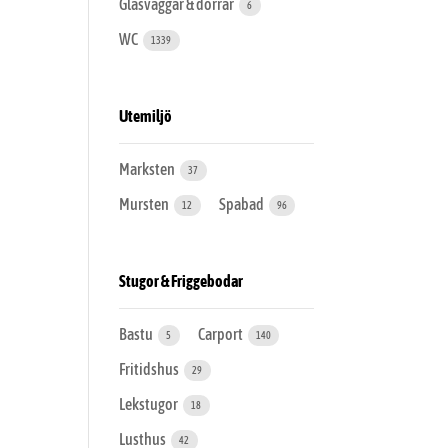
Glasväggar & dörrar
6
WC
1339
Utemiljö
Marksten
37
Mursten
Spabad
12
96
Stugor & Friggebodar
Bastu
Carport
5
140
Fritidshus
29
Lekstugor
18
Lusthus
42