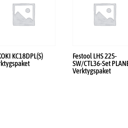
KOKI KC18DPL(S)
Festool LHS 225-
rktygspaket
SW/CTL36-Set PLAN
Verktygspaket