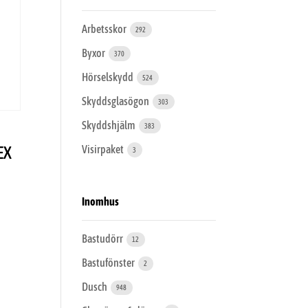
Arbetsskor
292
Byxor
370
Hörselskydd
524
Skyddsglasögon
303
Skyddshjälm
383
EX
Visirpaket
3
Inomhus
Bastudörr
12
Bastufönster
2
Dusch
948