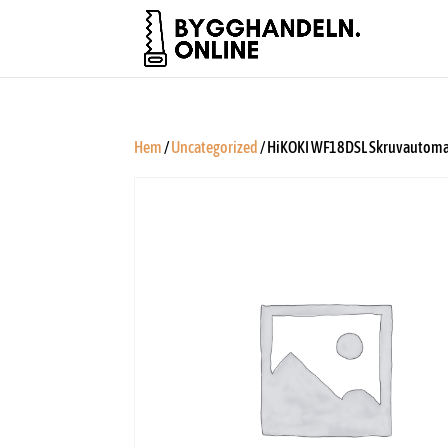
Hem
/
Uncategorized
/ HiKOKI WF18DSL Skruvautomat