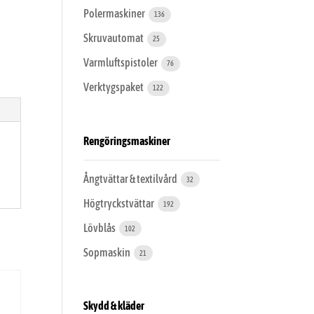
Polermaskiner
136
Skruvautomat
25
Varmluftspistoler
76
Verktygspaket
122
Rengöringsmaskiner
Ångtvättar & textilvård
32
Högtryckstvättar
192
Lövblås
102
Sopmaskin
21
Skydd & kläder