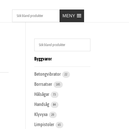
MENY
Byggvaror
Betongvibrator
22
Borrsatser
185
Hålsågar
73
Handsåg
84
Klyvyxa
20
Limpistoler
65