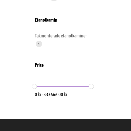
Etanolkamin
Takmonterade etanolkaminer
5
Price
0
kr
-
333666.00
kr