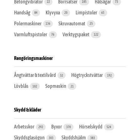
Betongvibrator
Borrsatser
Hålsågar
22
185
73
Handsåg
Klyvyxa
Limpistoler
84
20
65
Polermaskiner
Skruvautomat
136
25
Varmluftspistoler
Verktygspaket
76
122
Rengöringsmaskiner
Ångtvättar & textilvård
Högtryckstvättar
32
192
Lövblås
Sopmaskin
102
21
Skydd & kläder
Arbetsskor
Byxor
Hörselskydd
292
370
524
Skyddsglasögon
Skyddshjälm
303
383