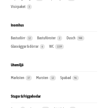
Visirpaket
3
Inomhus
Bastudörr
Bastufönster
Dusch
12
2
948
Glasväggar & dörrar
WC
6
1339
Utemiljö
Marksten
Mursten
Spabad
37
12
96
Stugor & Friggebodar