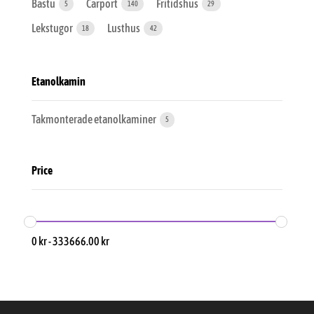
Bastu
Carport
Fritidshus
5
140
29
Lekstugor
Lusthus
18
42
Etanolkamin
Takmonterade etanolkaminer
5
Price
0
kr
-
333666.00
kr