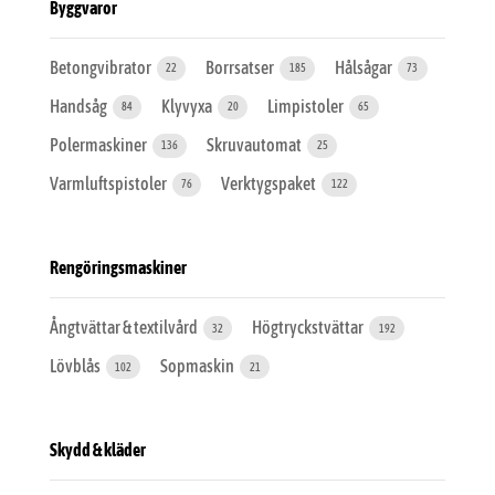
Byggvaror
Betongvibrator
Borrsatser
Hålsågar
22
185
73
Handsåg
Klyvyxa
Limpistoler
84
20
65
Polermaskiner
Skruvautomat
136
25
Varmluftspistoler
Verktygspaket
76
122
Rengöringsmaskiner
Ångtvättar & textilvård
Högtryckstvättar
32
192
Lövblås
Sopmaskin
102
21
Skydd & kläder