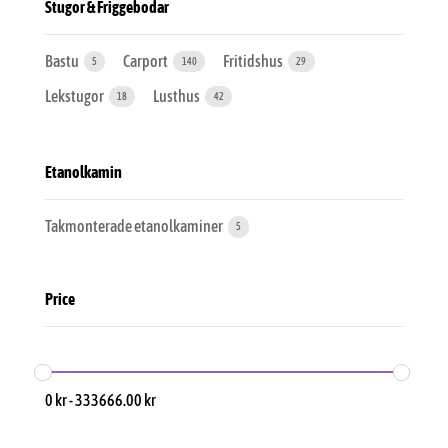
Stugor & Friggebodar
Bastu
Carport
Fritidshus
5
140
29
Lekstugor
Lusthus
18
42
Etanolkamin
Takmonterade etanolkaminer
5
Price
0
kr
-
333666.00
kr