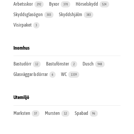
Arbetsskor
Byxor
Hörselskydd
292
370
524
Skyddsglasögon
Skyddshjälm
303
383
Visirpaket
3
Inomhus
Bastudörr
Bastufönster
Dusch
12
2
948
Glasväggar & dörrar
WC
6
1339
Utemiljö
Marksten
Mursten
Spabad
37
12
96