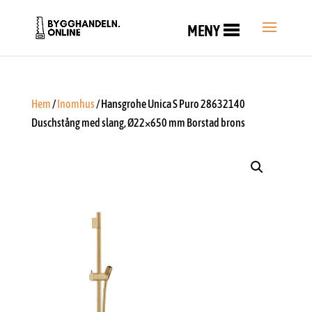
MENY
Hem
/
Inomhus
/ Hansgrohe Unica S Puro 28632140
Duschstång med slang, Ø22×650 mm Borstad brons