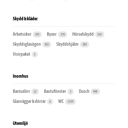
Skydd & kläder
Arbetsskor
Byxor
Hörselskydd
292
370
524
Skyddsglasögon
Skyddshjälm
303
383
Visirpaket
3
Inomhus
Bastudörr
Bastufönster
Dusch
12
2
948
Glasväggar & dörrar
WC
6
1339
Utemiljö