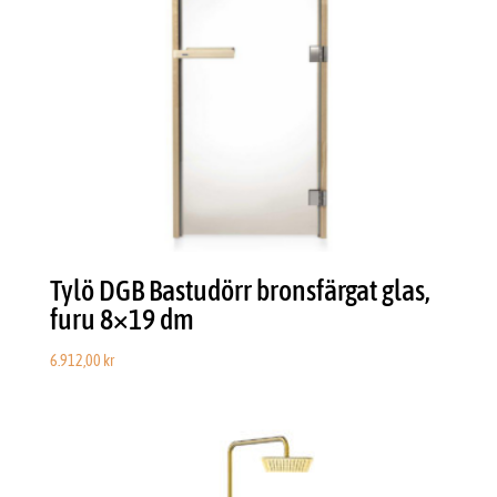
Tylö DGB Bastudörr bronsfärgat glas,
furu 8×19 dm
6.912,00
kr