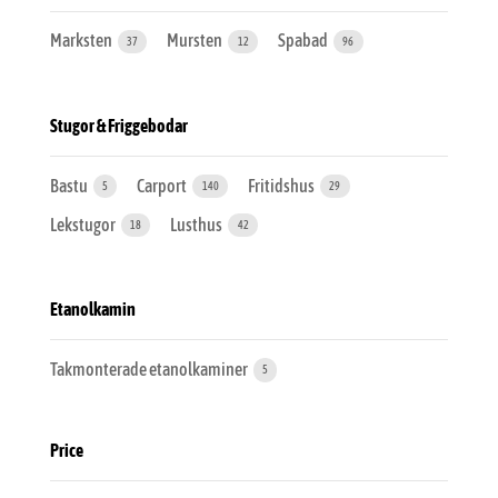
Marksten
Mursten
Spabad
37
12
96
Stugor & Friggebodar
Bastu
Carport
Fritidshus
5
140
29
Lekstugor
Lusthus
18
42
Etanolkamin
Takmonterade etanolkaminer
5
Price