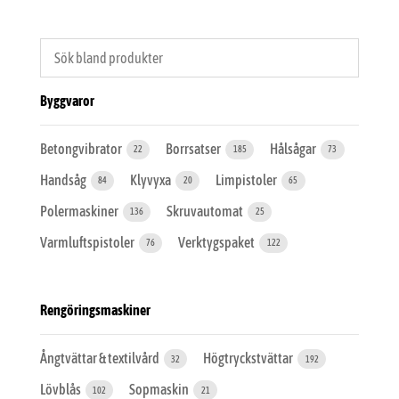
Byggvaror
Betongvibrator
Borrsatser
Hålsågar
22
185
73
Handsåg
Klyvyxa
Limpistoler
84
20
65
Polermaskiner
Skruvautomat
136
25
Varmluftspistoler
Verktygspaket
76
122
Rengöringsmaskiner
Ångtvättar & textilvård
Högtryckstvättar
32
192
Lövblås
Sopmaskin
102
21