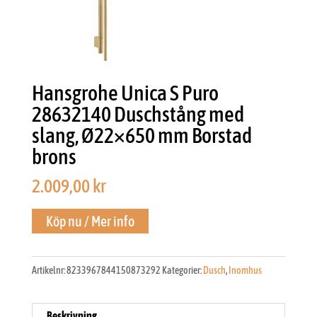
Hansgrohe Unica S Puro
28632140 Duschstång med
slang, Ø22×650 mm Borstad
brons
2.009,00
kr
Köp nu / Mer info
Artikelnr:
8233967844150873292
Kategorier:
Dusch
,
Inomhus
Beskrivning