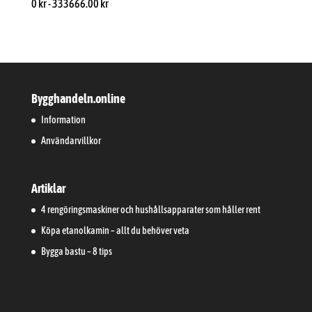
0
kr
-
333666.00
kr
Bygghandeln.online
Information
Användarvillkor
Artiklar
4 rengöringsmaskiner och hushållsapparater som håller rent
Köpa etanolkamin – allt du behöver veta
Bygga bastu – 8 tips