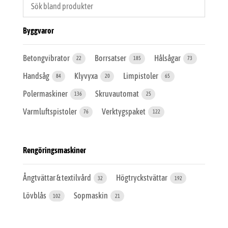
Byggvaror
Betongvibrator
Borrsatser
Hålsågar
22
185
73
Handsåg
Klyvyxa
Limpistoler
84
20
65
Polermaskiner
Skruvautomat
136
25
Varmluftspistoler
Verktygspaket
76
122
Rengöringsmaskiner
Ångtvättar & textilvård
Högtryckstvättar
32
192
Lövblås
Sopmaskin
102
21