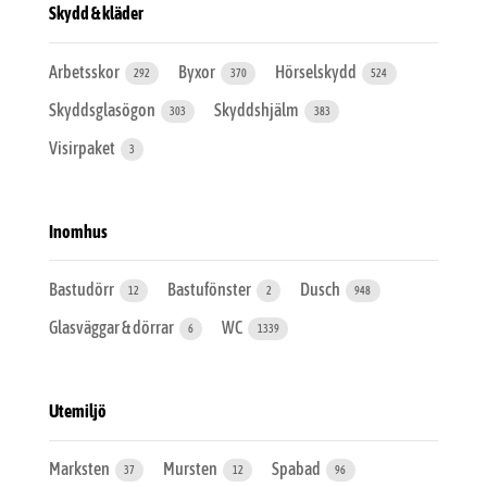
Skydd & kläder
Arbetsskor
Byxor
Hörselskydd
292
370
524
Skyddsglasögon
Skyddshjälm
303
383
Visirpaket
3
Inomhus
Bastudörr
Bastufönster
Dusch
12
2
948
Glasväggar & dörrar
WC
6
1339
Utemiljö
Marksten
Mursten
Spabad
37
12
96