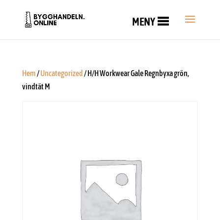
MENY
Hem
/
Uncategorized
/ H/H Workwear Gale Regnbyxa grön,
vindtät M