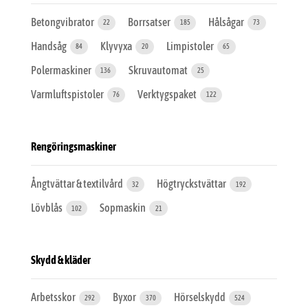
Betongvibrator
Borrsatser
Hålsågar
22
185
73
Handsåg
Klyvyxa
Limpistoler
84
20
65
Polermaskiner
Skruvautomat
136
25
Varmluftspistoler
Verktygspaket
76
122
Rengöringsmaskiner
Ångtvättar & textilvård
Högtryckstvättar
32
192
Lövblås
Sopmaskin
102
21
Skydd & kläder
Arbetsskor
Byxor
Hörselskydd
292
370
524