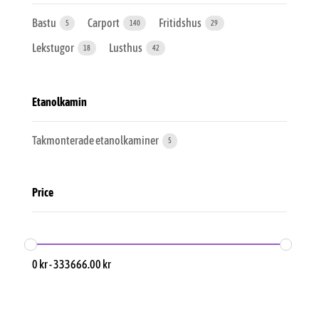
Bastu
Carport
Fritidshus
5
140
29
Lekstugor
Lusthus
18
42
Etanolkamin
Takmonterade etanolkaminer
5
Price
0
kr
-
333666.00
kr