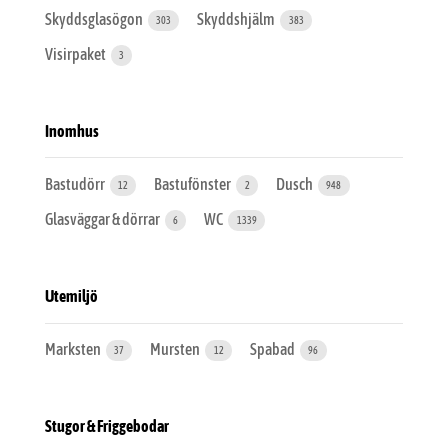
Skyddsglasögon
Skyddshjälm
303
383
Visirpaket
3
Inomhus
Bastudörr
Bastufönster
Dusch
12
2
948
Glasväggar & dörrar
WC
6
1339
Utemiljö
Marksten
Mursten
Spabad
37
12
96
Stugor & Friggebodar