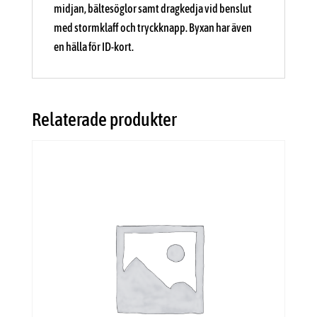
midjan, bältesöglor samt dragkedja vid benslut
med stormklaff och tryckknapp. Byxan har även
en hälla för ID-kort.
Relaterade produkter