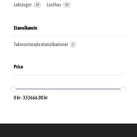
Lekstugor
Lusthus
18
42
Etanolkamin
Takmonterade etanolkaminer
5
Price
0
kr
-
333666.00
kr