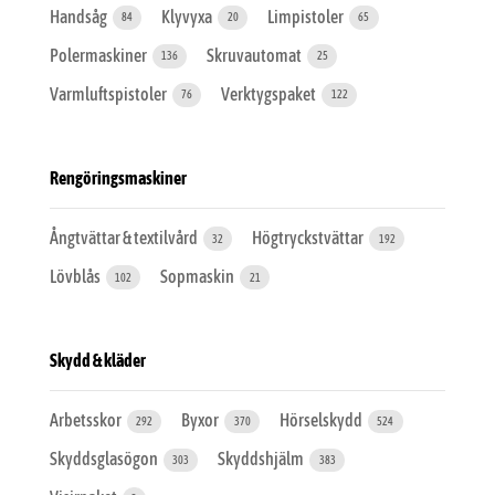
Handsåg
Klyvyxa
Limpistoler
84
20
65
Polermaskiner
Skruvautomat
136
25
Varmluftspistoler
Verktygspaket
76
122
Rengöringsmaskiner
Ångtvättar & textilvård
Högtryckstvättar
32
192
Lövblås
Sopmaskin
102
21
Skydd & kläder
Arbetsskor
Byxor
Hörselskydd
292
370
524
Skyddsglasögon
Skyddshjälm
303
383