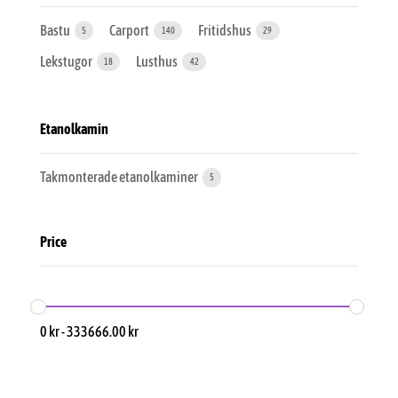
Bastu
Carport
Fritidshus
5
140
29
Lekstugor
Lusthus
18
42
Etanolkamin
Takmonterade etanolkaminer
5
Price
0
kr
-
333666.00
kr