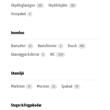
Skyddsglasögon
Skyddshjälm
303
383
Visirpaket
3
Inomhus
Bastudörr
Bastufönster
Dusch
12
2
948
Glasväggar & dörrar
WC
6
1339
Utemiljö
Marksten
Mursten
Spabad
37
12
96
Stugor & Friggebodar