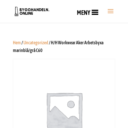
MENY
Hem
/
Uncategorized
/ H/H Workwear Aker Arbetsbyxa
marinblå/grå C60