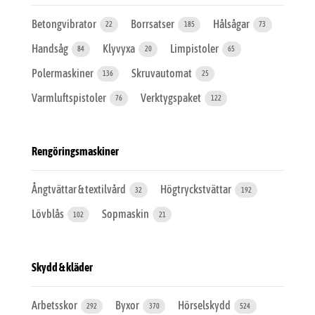
Betongvibrator
Borrsatser
Hålsågar
22
185
73
Handsåg
Klyvyxa
Limpistoler
84
20
65
Polermaskiner
Skruvautomat
136
25
Varmluftspistoler
Verktygspaket
76
122
Rengöringsmaskiner
Ångtvättar & textilvård
Högtryckstvättar
32
192
Lövblås
Sopmaskin
102
21
Skydd & kläder
Arbetsskor
Byxor
Hörselskydd
292
370
524