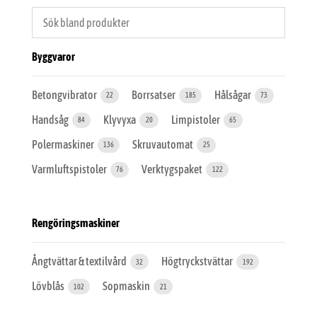
Byggvaror
Betongvibrator
Borrsatser
Hålsågar
22
185
73
Handsåg
Klyvyxa
Limpistoler
84
20
65
Polermaskiner
Skruvautomat
136
25
Varmluftspistoler
Verktygspaket
76
122
Rengöringsmaskiner
Ångtvättar & textilvård
Högtryckstvättar
32
192
Lövblås
Sopmaskin
102
21