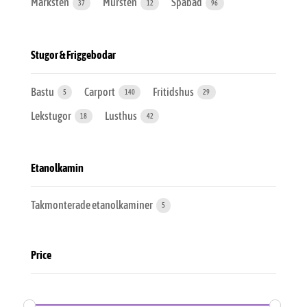
Marksten
Mursten
Spabad
37
12
96
Stugor & Friggebodar
Bastu
Carport
Fritidshus
5
140
29
Lekstugor
Lusthus
18
42
Etanolkamin
Takmonterade etanolkaminer
5
Price