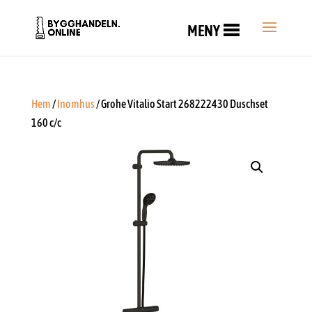
MENY
Hem
/
Inomhus
/ Grohe Vitalio Start 268222430 Duschset
160 c/c