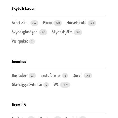
Skydd & kläder
Arbetsskor
Byxor
Hörselskydd
292
370
524
Skyddsglasögon
Skyddshjälm
303
383
Visirpaket
3
Inomhus
Bastudörr
Bastufönster
Dusch
12
2
948
Glasväggar & dörrar
WC
6
1339
Utemiljö