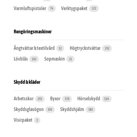
Varmluftspistoler
Verktygspaket
76
122
Rengöringsmaskiner
Ångtvättar & textilvård
Högtryckstvättar
32
192
Lövblås
Sopmaskin
102
21
Skydd & kläder
Arbetsskor
Byxor
Hörselskydd
292
370
524
Skyddsglasögon
Skyddshjälm
303
383
Visirpaket
3