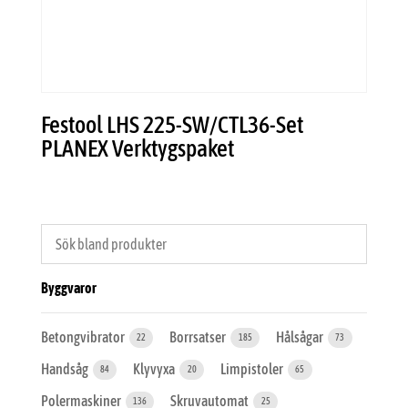
Festool LHS 225-SW/CTL36-Set
PLANEX Verktygspaket
Byggvaror
Betongvibrator
Borrsatser
Hålsågar
22
185
73
Handsåg
Klyvyxa
Limpistoler
84
20
65
Polermaskiner
Skruvautomat
136
25