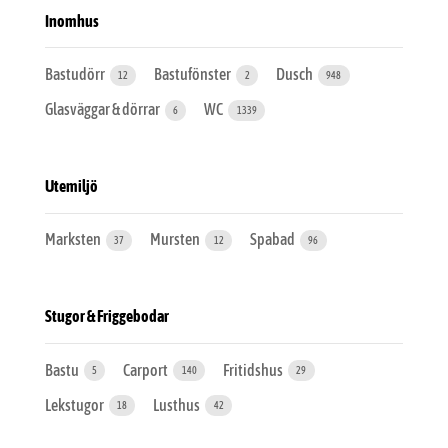
Inomhus
Bastudörr
Bastufönster
Dusch
12
2
948
Glasväggar & dörrar
WC
6
1339
Utemiljö
Marksten
Mursten
Spabad
37
12
96
Stugor & Friggebodar
Bastu
Carport
Fritidshus
5
140
29
Lekstugor
Lusthus
18
42