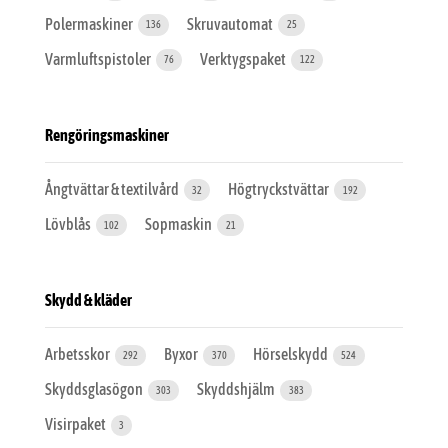
Polermaskiner
Skruvautomat
136
25
Varmluftspistoler
Verktygspaket
76
122
Rengöringsmaskiner
Ångtvättar & textilvård
Högtryckstvättar
32
192
Lövblås
Sopmaskin
102
21
Skydd & kläder
Arbetsskor
Byxor
Hörselskydd
292
370
524
Skyddsglasögon
Skyddshjälm
303
383
Visirpaket
3