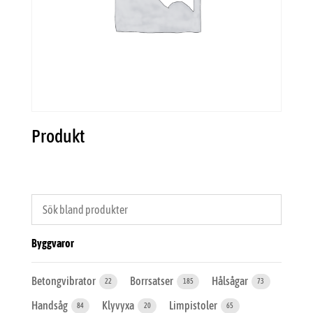
Produkt
Byggvaror
Betongvibrator
Borrsatser
Hålsågar
22
185
73
Handsåg
Klyvyxa
Limpistoler
84
20
65