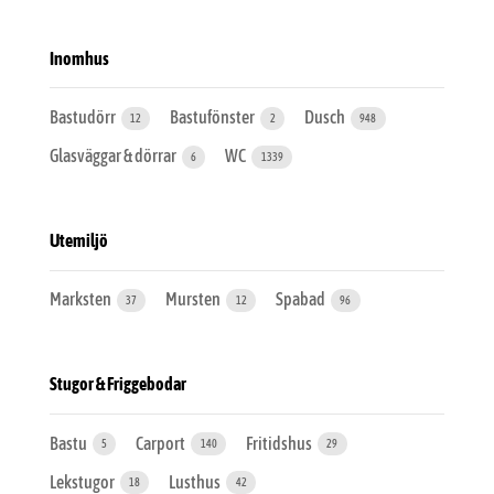
Inomhus
Bastudörr
Bastufönster
Dusch
12
2
948
Glasväggar & dörrar
WC
6
1339
Utemiljö
Marksten
Mursten
Spabad
37
12
96
Stugor & Friggebodar
Bastu
Carport
Fritidshus
5
140
29
Lekstugor
Lusthus
18
42