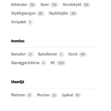
Arbetsskor
Byxor
Hörselskydd
292
370
524
Skyddsglasögon
Skyddshjälm
303
383
Visirpaket
3
Inomhus
Bastudörr
Bastufönster
Dusch
12
2
948
Glasväggar & dörrar
WC
6
1339
Utemiljö
Marksten
Mursten
Spabad
37
12
96