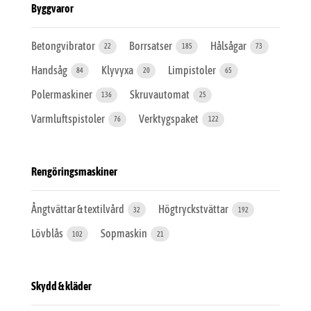
Byggvaror
Betongvibrator
Borrsatser
Hålsågar
22
185
73
Handsåg
Klyvyxa
Limpistoler
84
20
65
Polermaskiner
Skruvautomat
136
25
Varmluftspistoler
Verktygspaket
76
122
Rengöringsmaskiner
Ångtvättar & textilvård
Högtryckstvättar
32
192
Lövblås
Sopmaskin
102
21
Skydd & kläder