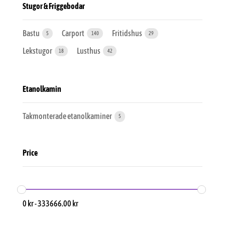
Stugor & Friggebodar
Bastu
Carport
Fritidshus
5
140
29
Lekstugor
Lusthus
18
42
Etanolkamin
Takmonterade etanolkaminer
5
Price
0
kr
-
333666.00
kr