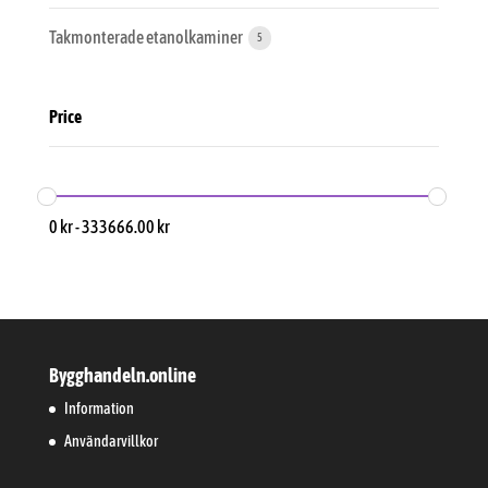
Takmonterade etanolkaminer
5
Price
0
kr
-
333666.00
kr
Bygghandeln.online
Information
Användarvillkor