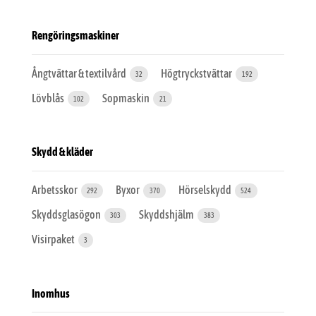
Rengöringsmaskiner
Ångtvättar & textilvård
Högtryckstvättar
32
192
Lövblås
Sopmaskin
102
21
Skydd & kläder
Arbetsskor
Byxor
Hörselskydd
292
370
524
Skyddsglasögon
Skyddshjälm
303
383
Visirpaket
3
Inomhus