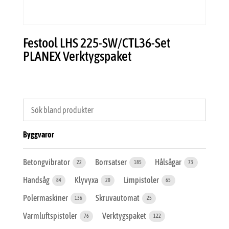
Festool LHS 225-SW/CTL36-Set
PLANEX Verktygspaket
Byggvaror
Betongvibrator
Borrsatser
Hålsågar
22
185
73
Handsåg
Klyvyxa
Limpistoler
84
20
65
Polermaskiner
Skruvautomat
136
25
Varmluftspistoler
Verktygspaket
76
122