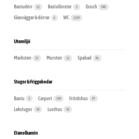
Bastudörr
Bastufönster
Dusch
12
2
948
Glasväggar & dörrar
WC
6
1339
Utemiljö
Marksten
Mursten
Spabad
37
12
96
Stugor & Friggebodar
Bastu
Carport
Fritidshus
5
140
29
Lekstugor
Lusthus
18
42
Etanolkamin