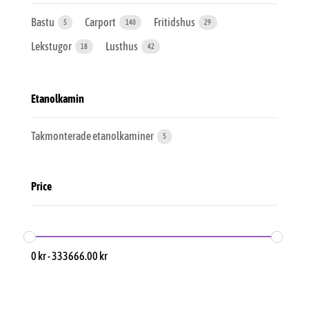
Bastu
Carport
Fritidshus
5
140
29
Lekstugor
Lusthus
18
42
Etanolkamin
Takmonterade etanolkaminer
5
Price
0
kr
-
333666.00
kr