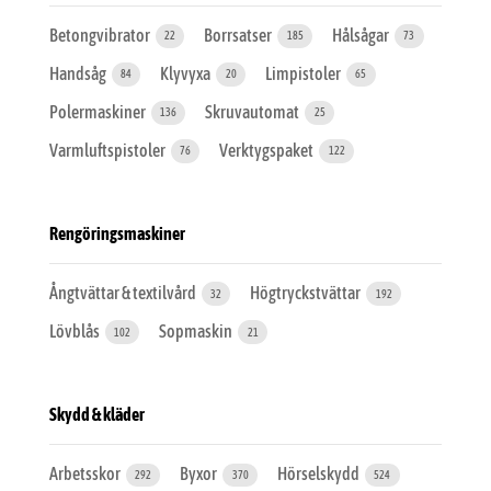
Betongvibrator
Borrsatser
Hålsågar
22
185
73
Handsåg
Klyvyxa
Limpistoler
84
20
65
Polermaskiner
Skruvautomat
136
25
Varmluftspistoler
Verktygspaket
76
122
Rengöringsmaskiner
Ångtvättar & textilvård
Högtryckstvättar
32
192
Lövblås
Sopmaskin
102
21
Skydd & kläder
Arbetsskor
Byxor
Hörselskydd
292
370
524