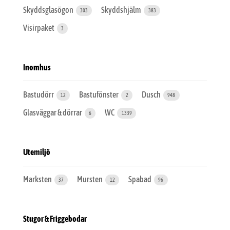
Skyddsglasögon
Skyddshjälm
303
383
Visirpaket
3
Inomhus
Bastudörr
Bastufönster
Dusch
12
2
948
Glasväggar & dörrar
WC
6
1339
Utemiljö
Marksten
Mursten
Spabad
37
12
96
Stugor & Friggebodar