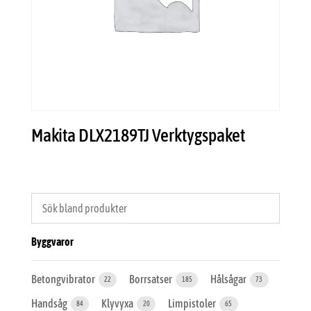
Makita DLX2189TJ Verktygspaket
Byggvaror
Betongvibrator
Borrsatser
Hålsågar
22
185
73
Handsåg
Klyvyxa
Limpistoler
84
20
65