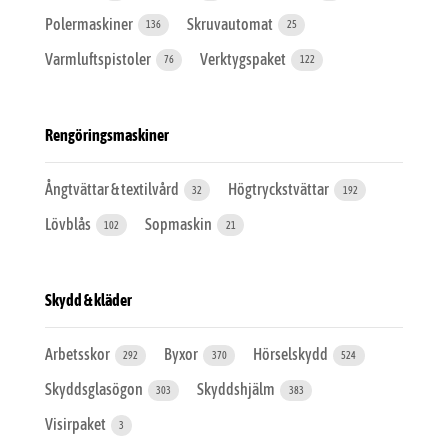
Polermaskiner
Skruvautomat
136
25
Varmluftspistoler
Verktygspaket
76
122
Rengöringsmaskiner
Ångtvättar & textilvård
Högtryckstvättar
32
192
Lövblås
Sopmaskin
102
21
Skydd & kläder
Arbetsskor
Byxor
Hörselskydd
292
370
524
Skyddsglasögon
Skyddshjälm
303
383
Visirpaket
3