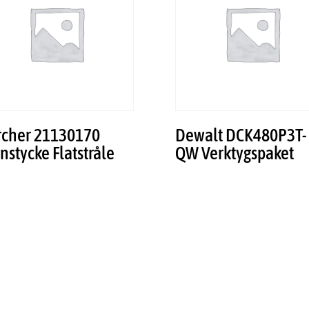
rcher 21130170
Dewalt DCK480P3T-
stycke Flatstråle
QW Verktygspaket