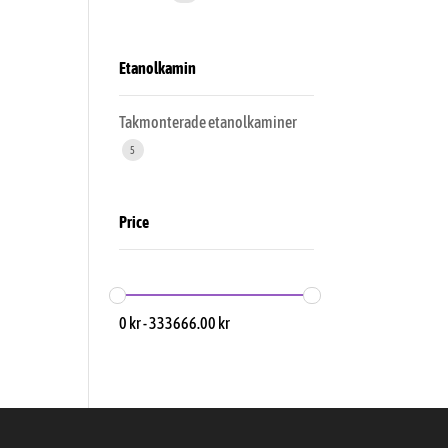
Etanolkamin
Takmonterade etanolkaminer
5
Price
0
kr
-
333666.00
kr