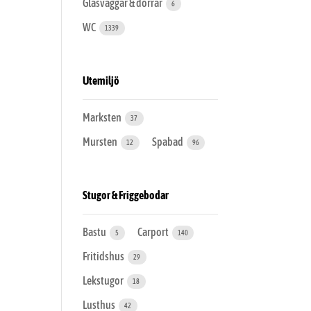
Glasväggar & dörrar
6
WC
1339
Utemiljö
Marksten
37
Mursten
Spabad
12
96
Stugor & Friggebodar
Bastu
Carport
5
140
Fritidshus
29
Lekstugor
18
Lusthus
42