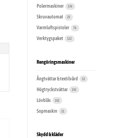
Polermaskiner
136
Skruvautomat
25
Varmluftspistoler
76
Verktygspaket
122
Rengöringsmaskiner
Ångtvättar & textilvård
32
Högtryckstvättar
192
Lövblås
102
Sopmaskin
21
Skydd & kläder