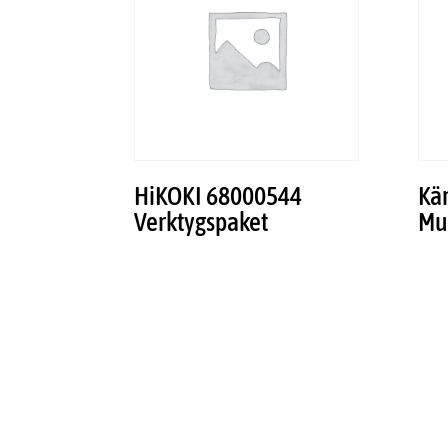
HiKOKI 68000544
Kä
Verktygspaket
Mun