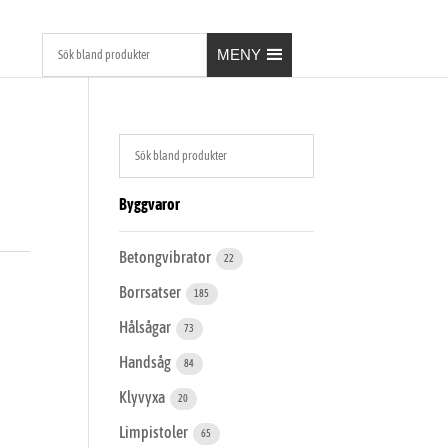
MENY
Byggvaror
Betongvibrator
22
Borrsatser
185
Hålsågar
73
Handsåg
84
Klyvyxa
20
Limpistoler
65