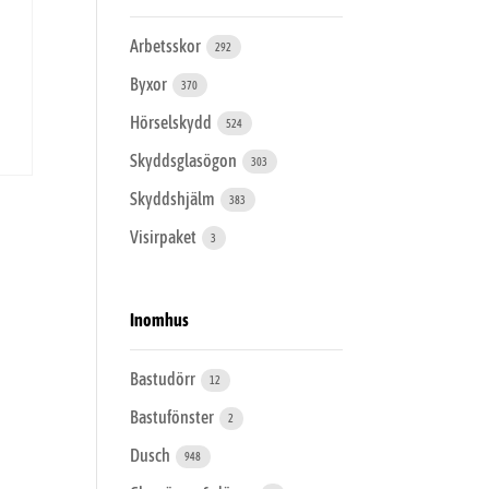
Arbetsskor
292
Byxor
370
Hörselskydd
524
Skyddsglasögon
303
Skyddshjälm
383
Visirpaket
3
Inomhus
Bastudörr
12
Bastufönster
2
Dusch
948