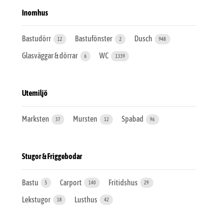
Inomhus
Bastudörr
Bastufönster
Dusch
12
2
948
Glasväggar & dörrar
WC
6
1339
Utemiljö
Marksten
Mursten
Spabad
37
12
96
Stugor & Friggebodar
Bastu
Carport
Fritidshus
5
140
29
Lekstugor
Lusthus
18
42