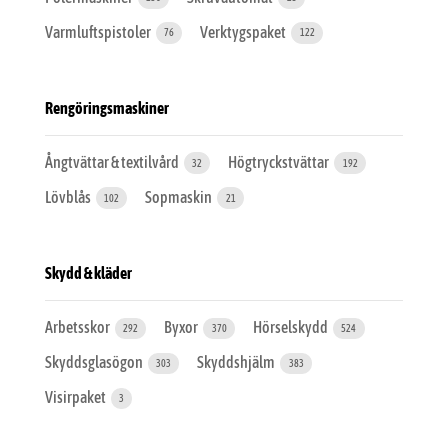
Varmluftspistoler
Verktygspaket
76
122
Rengöringsmaskiner
Ångtvättar & textilvård
Högtryckstvättar
32
192
Lövblås
Sopmaskin
102
21
Skydd & kläder
Arbetsskor
Byxor
Hörselskydd
292
370
524
Skyddsglasögon
Skyddshjälm
303
383
Visirpaket
3