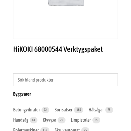
HiKOKI 68000544 Verktygspaket
Byggvaror
Betongvibrator
Borrsatser
Hålsågar
22
185
73
Handsåg
Klyvyxa
Limpistoler
84
20
65
Polermaskiner
Skruvautomat
136
25