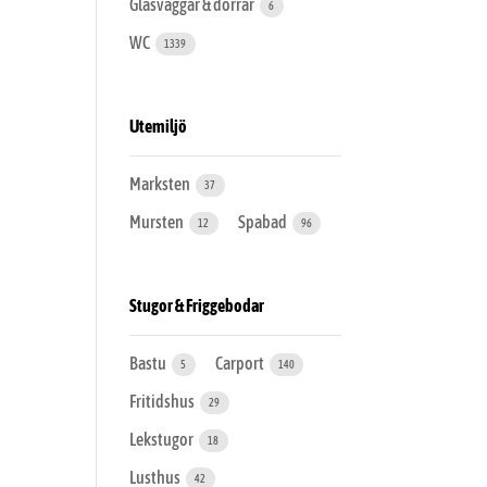
Glasväggar & dörrar
6
WC
1339
Utemiljö
Marksten
37
Mursten
Spabad
12
96
Stugor & Friggebodar
Bastu
Carport
5
140
Fritidshus
29
Lekstugor
18
Lusthus
42