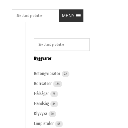
MENY
Byggvaror
Betongvibrator
22
Borrsatser
185
Hålsågar
73
Handsåg
84
Klyvyxa
20
Limpistoler
65