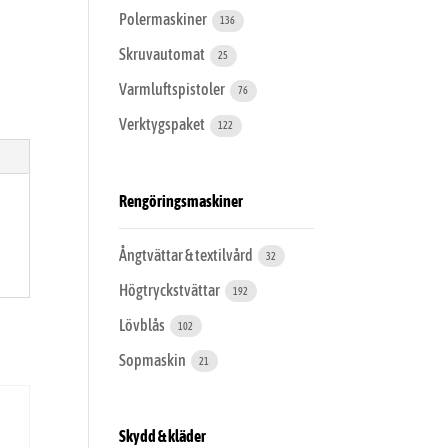
Polermaskiner
136
Skruvautomat
25
Varmluftspistoler
76
Verktygspaket
122
Rengöringsmaskiner
Ångtvättar & textilvård
32
Högtryckstvättar
192
Lövblås
102
Sopmaskin
21
Skydd & kläder