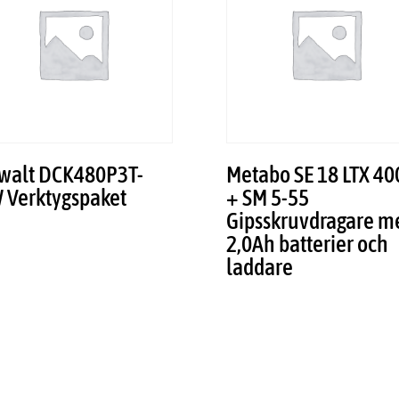
walt DCK480P3T-
Metabo SE 18 LTX 40
 Verktygspaket
+ SM 5-55
Gipsskruvdragare m
2,0Ah batterier och
laddare