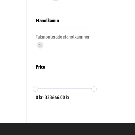
Etanolkamin
Takmonterade etanolkaminer
5
Price
0
kr
-
333666.00
kr