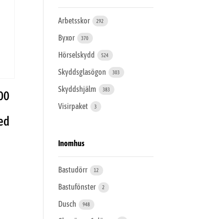
Arbetsskor
292
Byxor
370
Hörselskydd
524
Skyddsglasögon
303
Skyddshjälm
383
00
Visirpaket
3
ed
Inomhus
Bastudörr
12
Bastufönster
2
Dusch
948