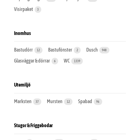
Visirpaket
3
Inomhus
Bastudörr
Bastufönster
Dusch
12
2
948
Glasväggar & dörrar
WC
6
1339
Utemiljö
Marksten
Mursten
Spabad
37
12
96
Stugor & Friggebodar