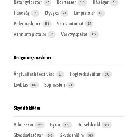
Betongvibrator
Borrsatser
Hålsågar
22
185
73
Handsåg
Klyvyxa
Limpistoler
84
20
65
Polermaskiner
Skruvautomat
136
25
Varmluftspistoler
Verktygspaket
76
122
Rengöringsmaskiner
Ångtvättar & textilvård
Högtryckstvättar
32
192
Lövblås
Sopmaskin
102
21
Skydd & kläder
Arbetsskor
Byxor
Hörselskydd
292
370
524
Skyddsglasögon
Skyddshjälm
303
383