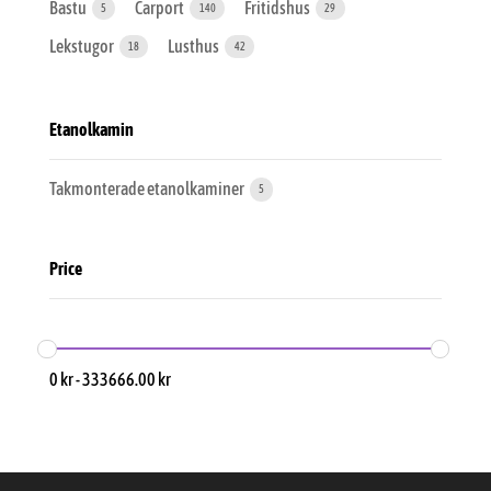
Bastu
Carport
Fritidshus
5
140
29
Lekstugor
Lusthus
18
42
Etanolkamin
Takmonterade etanolkaminer
5
Price
0
kr
-
333666.00
kr