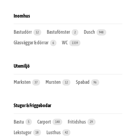
Inomhus
Bastudörr
Bastufönster
Dusch
12
2
948
Glasväggar & dörrar
WC
6
1339
Utemiljö
Marksten
Mursten
Spabad
37
12
96
Stugor & Friggebodar
Bastu
Carport
Fritidshus
5
140
29
Lekstugor
Lusthus
18
42