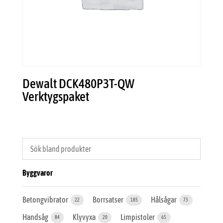
Dewalt DCK480P3T-QW
Verktygspaket
Byggvaror
Betongvibrator
Borrsatser
Hålsågar
22
185
73
Handsåg
Klyvyxa
Limpistoler
84
20
65