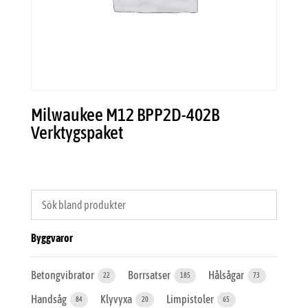
Milwaukee M12 BPP2D-402B
Verktygspaket
Byggvaror
Betongvibrator
Borrsatser
Hålsågar
22
185
73
Handsåg
Klyvyxa
Limpistoler
84
20
65