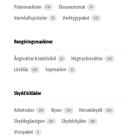
Polermaskiner
Skruvautomat
136
25
Varmluftspistoler
Verktygspaket
76
122
Rengöringsmaskiner
Ångtvättar & textilvård
Högtryckstvättar
32
192
Lövblås
Sopmaskin
102
21
Skydd & kläder
Arbetsskor
Byxor
Hörselskydd
292
370
524
Skyddsglasögon
Skyddshjälm
303
383
Visirpaket
3