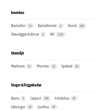
Inomhus
Bastudörr
Bastufönster
Dusch
12
2
948
Glasväggar & dörrar
WC
6
1339
Utemiljö
Marksten
Mursten
Spabad
37
12
96
Stugor & Friggebodar
Bastu
Carport
Fritidshus
5
140
29
Lekstugor
Lusthus
18
42