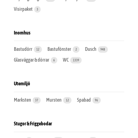
Visirpaket
3
Inomhus
Bastudörr
Bastufönster
Dusch
12
2
948
Glasväggar & dörrar
WC
6
1339
Utemiljö
Marksten
Mursten
Spabad
37
12
96
Stugor & Friggebodar