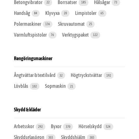
Betongvibrator
Borrsatser
Hålsågar
22
185
73
Handsåg
Klyvyxa
Limpistoler
84
20
65
Polermaskiner
Skruvautomat
136
25
Varmluftspistoler
Verktygspaket
76
122
Rengöringsmaskiner
Ångtvättar & textilvård
Högtryckstvättar
32
192
Lövblås
Sopmaskin
102
21
Skydd & kläder
Arbetsskor
Byxor
Hörselskydd
292
370
524
Skyddsglasögon
Skyddshjälm
303
383