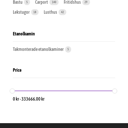
Bastu
Carport
Fritidshus
5
140
29
Lekstugor
Lusthus
18
42
Etanolkamin
Takmonterade etanolkaminer
5
Price
0
kr
-
333666.00
kr