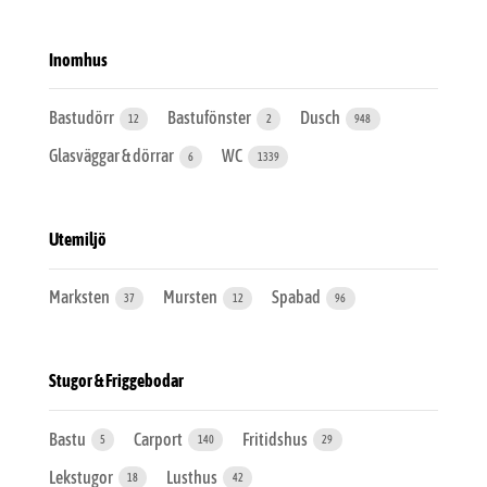
Inomhus
Bastudörr
Bastufönster
Dusch
12
2
948
Glasväggar & dörrar
WC
6
1339
Utemiljö
Marksten
Mursten
Spabad
37
12
96
Stugor & Friggebodar
Bastu
Carport
Fritidshus
5
140
29
Lekstugor
Lusthus
18
42