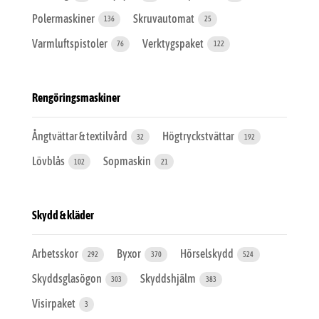
Polermaskiner
Skruvautomat
136
25
Varmluftspistoler
Verktygspaket
76
122
Rengöringsmaskiner
Ångtvättar & textilvård
Högtryckstvättar
32
192
Lövblås
Sopmaskin
102
21
Skydd & kläder
Arbetsskor
Byxor
Hörselskydd
292
370
524
Skyddsglasögon
Skyddshjälm
303
383
Visirpaket
3