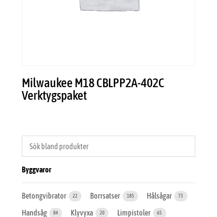
Milwaukee M18 CBLPP2A-402C
Verktygspaket
Byggvaror
Betongvibrator
Borrsatser
Hålsågar
22
185
73
Handsåg
Klyvyxa
Limpistoler
84
20
65