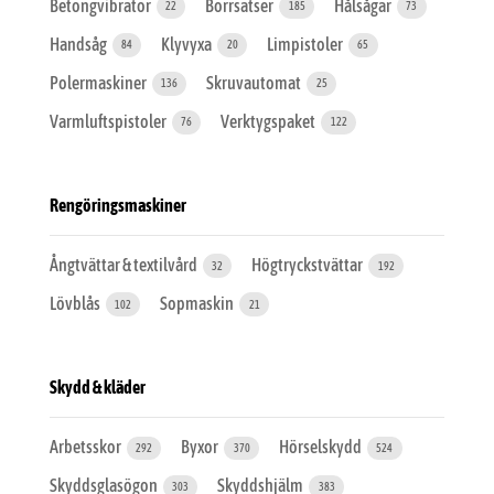
Betongvibrator
Borrsatser
Hålsågar
22
185
73
Handsåg
Klyvyxa
Limpistoler
84
20
65
Polermaskiner
Skruvautomat
136
25
Varmluftspistoler
Verktygspaket
76
122
Rengöringsmaskiner
Ångtvättar & textilvård
Högtryckstvättar
32
192
Lövblås
Sopmaskin
102
21
Skydd & kläder
Arbetsskor
Byxor
Hörselskydd
292
370
524
Skyddsglasögon
Skyddshjälm
303
383