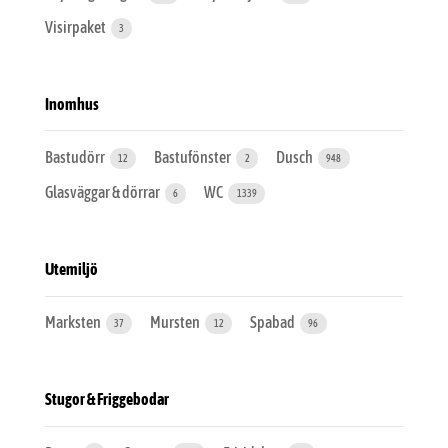
Visirpaket
3
Inomhus
Bastudörr
Bastufönster
Dusch
12
2
948
Glasväggar & dörrar
WC
6
1339
Utemiljö
Marksten
Mursten
Spabad
37
12
96
Stugor & Friggebodar