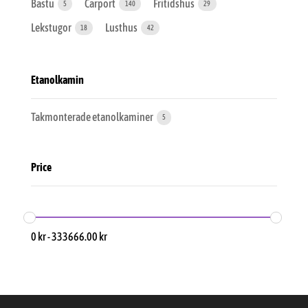
Bastu
Carport
Fritidshus
5
140
29
Lekstugor
Lusthus
18
42
Etanolkamin
Takmonterade etanolkaminer
5
Price
0
kr
-
333666.00
kr