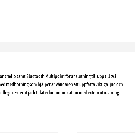
adio samt Bluetooth Multipoint för anslutning till upp till två
ed medhörning som hjälper användaren att uppfatta viktiga ljud och
legor. Externt jack tillåter kommunikation med extern utrustning.