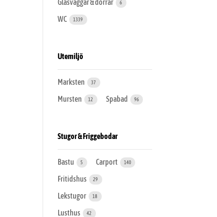
Glasväggar & dörrar
6
WC
1339
Utemiljö
Marksten
37
Mursten
Spabad
12
96
Stugor & Friggebodar
Bastu
Carport
5
140
Fritidshus
29
Lekstugor
18
Lusthus
42