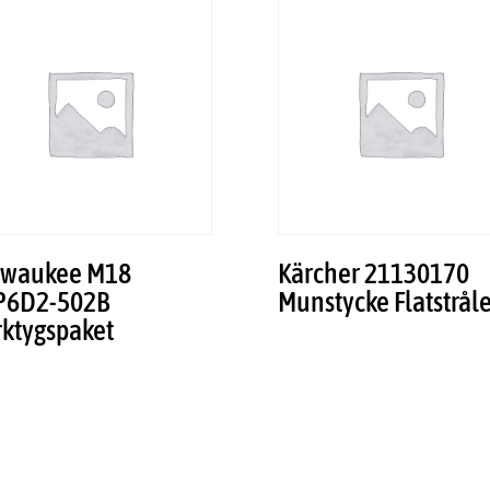
lwaukee M18
Kärcher 21130170
P6D2-502B
Munstycke Flatstrål
rktygspaket