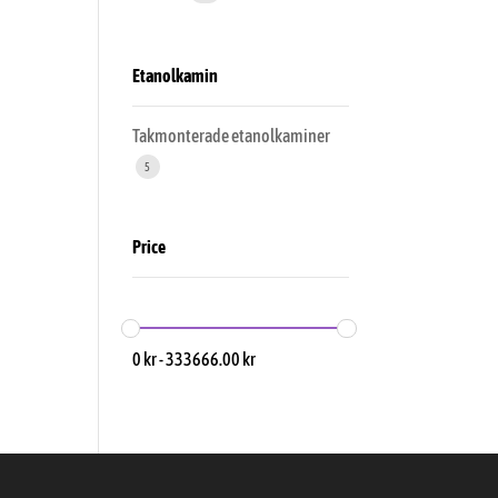
Etanolkamin
Takmonterade etanolkaminer
5
Price
0
kr
-
333666.00
kr