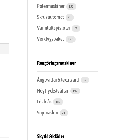
Polermaskiner
136
Skruvautomat
25
Varmluftspistoler
76
Verktygspaket
122
Rengöringsmaskiner
Ångtvättar & textilvård
32
Högtryckstvättar
192
Lövblås
102
Sopmaskin
21
Skydd & kläder