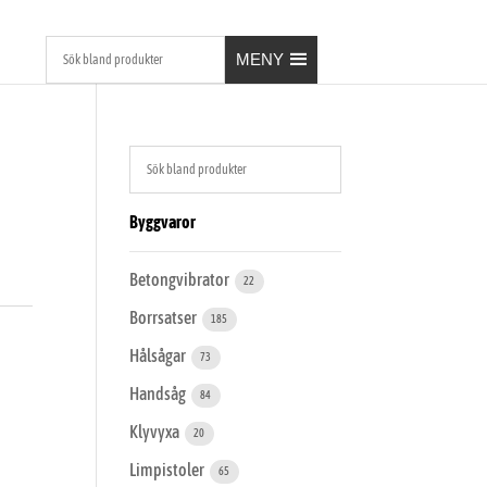
MENY
Byggvaror
Betongvibrator
22
Borrsatser
185
Hålsågar
73
Handsåg
84
Klyvyxa
20
Limpistoler
65