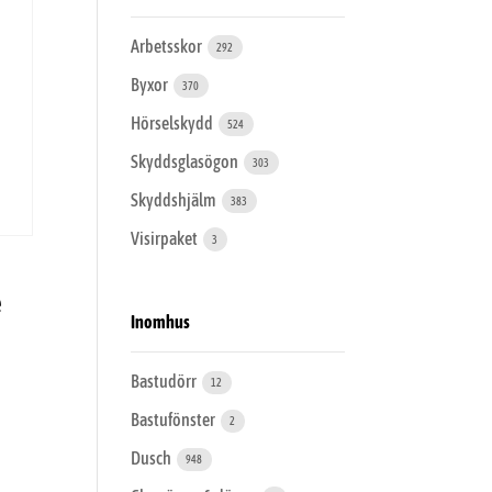
Arbetsskor
292
Byxor
370
Hörselskydd
524
Skyddsglasögon
303
Skyddshjälm
383
Visirpaket
3
e
Inomhus
Bastudörr
12
Bastufönster
2
Dusch
948