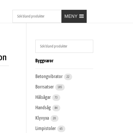
MENY
on
Byggvaror
Betongvibrator
22
Borrsatser
185
Hålsågar
73
Handsåg
84
Klyvyxa
20
Limpistoler
65