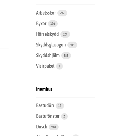
Arbetsskor
292
Byxor
370
Hörselskydd
524
Skyddsglasögon
303
Skyddshjälm
383
Visirpaket
3
Inomhus
Bastudörr
12
Bastufönster
2
Dusch
948