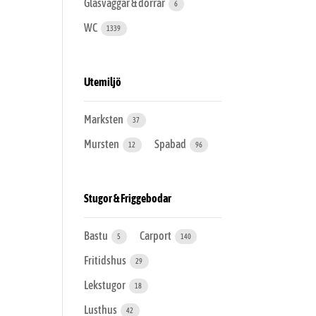
Glasväggar & dörrar
6
WC
1339
Utemiljö
Marksten
37
Mursten
Spabad
12
96
Stugor & Friggebodar
Bastu
Carport
5
140
Fritidshus
29
Lekstugor
18
Lusthus
42