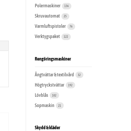
Polermaskiner
136
Skruvautomat
25
Varmluftspistoler
76
Verktygspaket
122
Rengöringsmaskiner
Ångtvättar & textilvård
32
Högtryckstvättar
192
Lövblås
102
Sopmaskin
21
Skydd & kläder