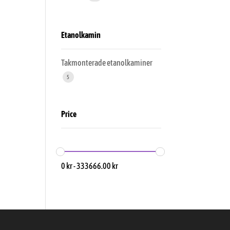
Etanolkamin
Takmonterade etanolkaminer
5
Price
0
kr
-
333666.00
kr