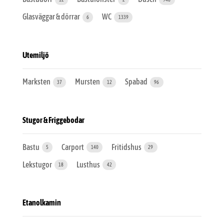
Glasväggar & dörrar
WC
6
1339
Utemiljö
Marksten
Mursten
Spabad
37
12
96
Stugor & Friggebodar
Bastu
Carport
Fritidshus
5
140
29
Lekstugor
Lusthus
18
42
Etanolkamin