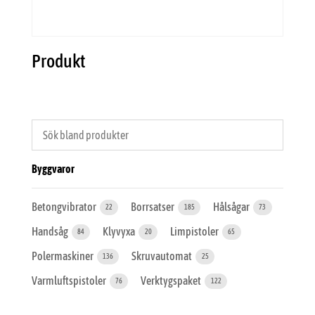
Produkt
Byggvaror
Betongvibrator
Borrsatser
Hålsågar
22
185
73
Handsåg
Klyvyxa
Limpistoler
84
20
65
Polermaskiner
Skruvautomat
136
25
Varmluftspistoler
Verktygspaket
76
122