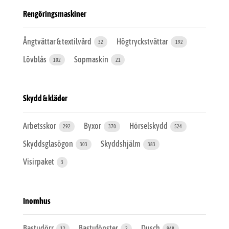
Rengöringsmaskiner
Ångtvättar & textilvård
Högtryckstvättar
32
192
Lövblås
Sopmaskin
102
21
Skydd & kläder
Arbetsskor
Byxor
Hörselskydd
292
370
524
Skyddsglasögon
Skyddshjälm
303
383
Visirpaket
3
Inomhus
Bastudörr
Bastufönster
Dusch
12
2
948