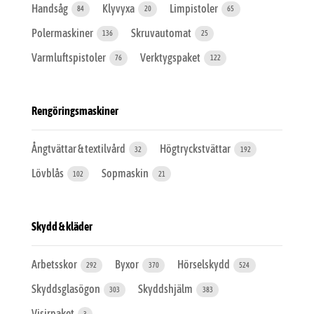
Handsåg
Klyvyxa
Limpistoler
84
20
65
Polermaskiner
Skruvautomat
136
25
Varmluftspistoler
Verktygspaket
76
122
Rengöringsmaskiner
Ångtvättar & textilvård
Högtryckstvättar
32
192
Lövblås
Sopmaskin
102
21
Skydd & kläder
Arbetsskor
Byxor
Hörselskydd
292
370
524
Skyddsglasögon
Skyddshjälm
303
383
Visirpaket
3