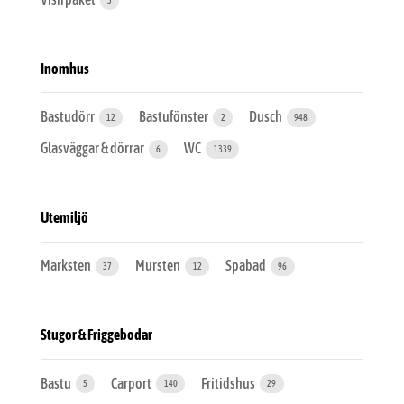
Inomhus
Bastudörr
Bastufönster
Dusch
12
2
948
Glasväggar & dörrar
WC
6
1339
Utemiljö
Marksten
Mursten
Spabad
37
12
96
Stugor & Friggebodar
Bastu
Carport
Fritidshus
5
140
29